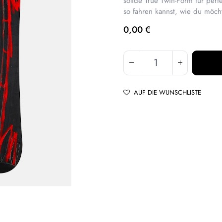
solide True Twin-Form für pe
so fahren kannst, wie du möcht
0,00
€
AUF DIE WUNSCHLISTE