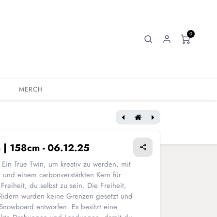
0
MERCH
07 - Burton | Blossom | 155cm - 06.12.25
09 - Burton | Family Tree | 156cm - 06.12.25
m | 158cm - 06.12.25
 Ein True Twin, um kreativ zu werden, mit
 und einem carbonverstärkten Kern für
reiheit, du selbst zu sein. Die Freiheit,
-Ridern wurden keine Grenzen gesetzt und
Snowboard entworfen. Es besitzt eine