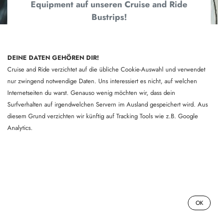
Equipment auf unseren Cruise and Ride
Bustrips!
Sichere dir ganz einfach dein Wunschboard für
deinen Trip, indem du es rechtzeitig reservierst.
DEINE DATEN GEHÖREN DIR!
Die Registrierung bei Burton kannst du entweder
Cruise and Ride verzichtet auf die übliche Cookie-Auswahl und verwendet
vor Ort, während der Busfahrt oder bequem von
nur zwingend notwendige Daten. Uns interessiert es nicht, auf welchen
zuhause aus erledigen.
Internetseiten du warst. Genauso wenig möchten wir, dass dein
Surfverhalten auf irgendwelchen Servern im Ausland gespeichert wird. Aus
diesem Grund verzichten wir künftig auf Tracking Tools wie z.B. Google
Das Beste: Du kannst das Testboard den ganzen
Analytics.
Tag oder sogar das gesamte Wochenende
kostenfrei nutzen – und wirst von der
herausragenden Performance begeistert sein!
0
OK