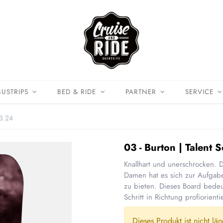
BUSTRIPS
BED & RIDE
PARTNER
SERVICE
03.24
03 - Burton | Talent 
Knallhart und unerschrocken. 
Damen hat es sich zur Aufgab
zu bieten. Dieses Board bedeu
Schritt in Richtung profiorienti
Dieses Produkt ist nicht lä