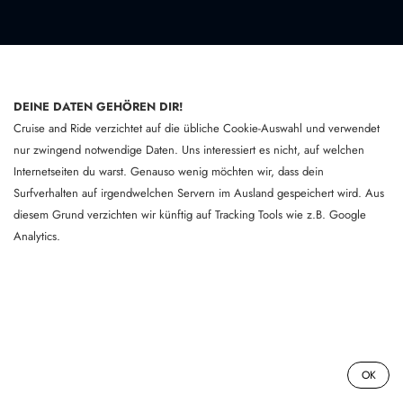
DEINE DATEN GEHÖREN DIR!
Links
Cruise and Ride verzichtet auf die übliche Cookie-Auswahl und verwendet
nur zwingend notwendige Daten. Uns interessiert es nicht, auf welchen
Home
Internetseiten du warst. Genauso wenig möchten wir, dass dein
AGB
Surfverhalten auf irgendwelchen Servern im Ausland gespeichert wird. Aus
Privacy policy
diesem Grund verzichten wir künftig auf Tracking Tools wie z.B. Google
Einverständniserklärung
Analytics.
About us:
Cruise and Ride is entering its 16th season of organizing and
running event-oriented winter sports trips. In the coming winter
0
OK
season, we are once again organizing attractive all-inclusive